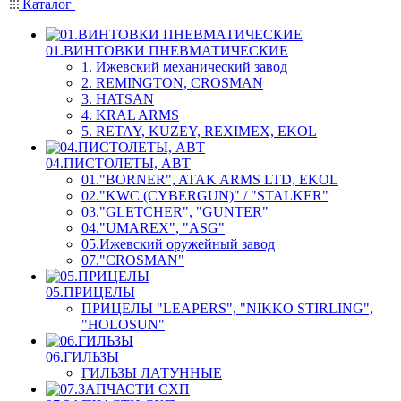
Каталог
01.ВИНТОВКИ ПНЕВМАТИЧЕСКИЕ
1. Ижевский механический завод
2. REMINGTON, CROSMAN
3. HATSAN
4. KRAL ARMS
5. RETAY, KUZEY, REXIMEX, EKOL
04.ПИСТОЛЕТЫ, АВТ
01."BORNER", ATAK ARMS LTD, EKOL
02."KWC (CYBERGUN)" / "STALKER"
03."GLETCHER", "GUNTER"
04."UMAREX", "ASG"
05.Ижевский оружейный завод
07."CROSMAN"
05.ПРИЦЕЛЫ
ПРИЦЕЛЫ "LEAPERS", "NIKKO STIRLING",
"HOLOSUN"
06.ГИЛЬЗЫ
ГИЛЬЗЫ ЛАТУННЫЕ