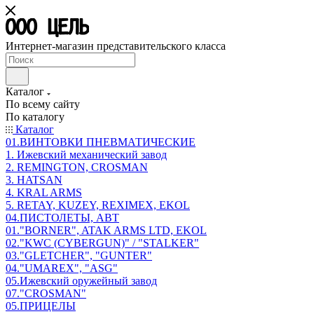
Интернет-магазин представительского класса
Каталог
По всему сайту
По каталогу
Каталог
01.ВИНТОВКИ ПНЕВМАТИЧЕСКИЕ
1. Ижевский механический завод
2. REMINGTON, CROSMAN
3. HATSAN
4. KRAL ARMS
5. RETAY, KUZEY, REXIMEX, EKOL
04.ПИСТОЛЕТЫ, АВТ
01."BORNER", ATAK ARMS LTD, EKOL
02."KWC (CYBERGUN)" / "STALKER"
03."GLETCHER", "GUNTER"
04."UMAREX", "ASG"
05.Ижевский оружейный завод
07."CROSMAN"
05.ПРИЦЕЛЫ