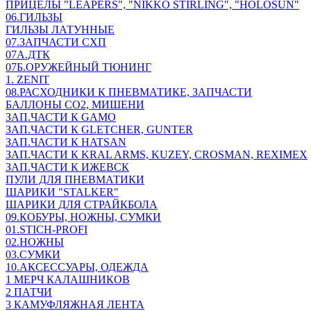
ПРИЦЕЛЫ "LEAPERS", "NIKKO STIRLING", "HOLOSUN"
06.ГИЛЬЗЫ
ГИЛЬЗЫ ЛАТУННЫЕ
07.ЗАПЧАСТИ СХП
07А.ДТК
07Б.ОРУЖЕЙНЫЙ ТЮНИНГ
1. ZENIT
08.РАСХОДНИКИ К ПНЕВМАТИКЕ, ЗАПЧАСТИ
БАЛЛОНЫ CO2, МИШЕНИ
ЗАП.ЧАСТИ К GAMO
ЗАП.ЧАСТИ К GLETCHER, GUNTER
ЗАП.ЧАСТИ К HATSAN
ЗАП.ЧАСТИ К KRAL ARMS, KUZEY, CROSMAN, REXIMEX
ЗАП.ЧАСТИ К ИЖЕВСК
ПУЛИ ДЛЯ ПНЕВМАТИКИ
ШАРИКИ "STALKER"
ШАРИКИ ДЛЯ СТРАЙКБОЛА
09.КОБУРЫ, НОЖНЫ, СУМКИ
01.STICH-PROFI
02.НОЖНЫ
03.СУМКИ
10.АКСЕССУАРЫ, ОДЕЖДА
1 МЕРЧ КАЛАШНИКОВ
2 ПАТЧИ
3 КАМУФЛЯЖНАЯ ЛЕНТА