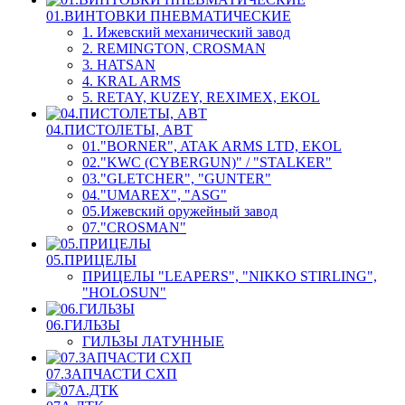
01.ВИНТОВКИ ПНЕВМАТИЧЕСКИЕ
1. Ижевский механический завод
2. REMINGTON, CROSMAN
3. HATSAN
4. KRAL ARMS
5. RETAY, KUZEY, REXIMEX, EKOL
04.ПИСТОЛЕТЫ, АВТ
01."BORNER", ATAK ARMS LTD, EKOL
02."KWC (CYBERGUN)" / "STALKER"
03."GLETCHER", "GUNTER"
04."UMAREX", "ASG"
05.Ижевский оружейный завод
07."CROSMAN"
05.ПРИЦЕЛЫ
ПРИЦЕЛЫ "LEAPERS", "NIKKO STIRLING",
"HOLOSUN"
06.ГИЛЬЗЫ
ГИЛЬЗЫ ЛАТУННЫЕ
07.ЗАПЧАСТИ СХП