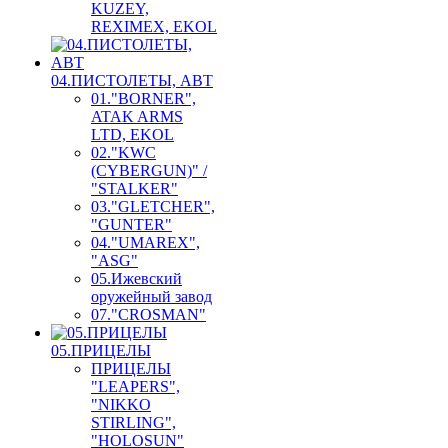
KUZEY,
REXIMEX, EKOL
04.ПИСТОЛЕТЫ, АВТ
01."BORNER",
ATAK ARMS
LTD, EKOL
02."KWC
(CYBERGUN)" /
"STALKER"
03."GLETCHER",
"GUNTER"
04."UMAREX",
"ASG"
05.Ижевский
оружейный завод
07."CROSMAN"
05.ПРИЦЕЛЫ
ПРИЦЕЛЫ
"LEAPERS",
"NIKKO
STIRLING",
"HOLOSUN"