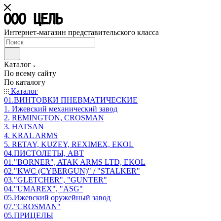
Интернет-магазин представительского класса
Каталог
По всему сайту
По каталогу
Каталог
01.ВИНТОВКИ ПНЕВМАТИЧЕСКИЕ
1. Ижевский механический завод
2. REMINGTON, CROSMAN
3. HATSAN
4. KRAL ARMS
5. RETAY, KUZEY, REXIMEX, EKOL
04.ПИСТОЛЕТЫ, АВТ
01."BORNER", ATAK ARMS LTD, EKOL
02."KWC (CYBERGUN)" / "STALKER"
03."GLETCHER", "GUNTER"
04."UMAREX", "ASG"
05.Ижевский оружейный завод
07."CROSMAN"
05.ПРИЦЕЛЫ