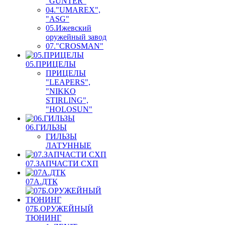
"GUNTER"
04."UMAREX",
"ASG"
05.Ижевский
оружейный завод
07."CROSMAN"
05.ПРИЦЕЛЫ
ПРИЦЕЛЫ
"LEAPERS",
"NIKKO
STIRLING",
"HOLOSUN"
06.ГИЛЬЗЫ
ГИЛЬЗЫ
ЛАТУННЫЕ
07.ЗАПЧАСТИ СХП
07А.ДТК
07Б.ОРУЖЕЙНЫЙ
ТЮНИНГ