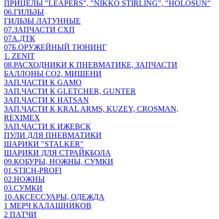
ПРИЦЕЛЫ "LEAPERS", "NIKKO STIRLING", "HOLOSUN"
06.ГИЛЬЗЫ
ГИЛЬЗЫ ЛАТУННЫЕ
07.ЗАПЧАСТИ СХП
07А.ДТК
07Б.ОРУЖЕЙНЫЙ ТЮНИНГ
1. ZENIT
08.РАСХОДНИКИ К ПНЕВМАТИКЕ, ЗАПЧАСТИ
БАЛЛОНЫ CO2, МИШЕНИ
ЗАП.ЧАСТИ К GAMO
ЗАП.ЧАСТИ К GLETCHER, GUNTER
ЗАП.ЧАСТИ К HATSAN
ЗАП.ЧАСТИ К KRAL ARMS, KUZEY, CROSMAN,
REXIMEX
ЗАП.ЧАСТИ К ИЖЕВСК
ПУЛИ ДЛЯ ПНЕВМАТИКИ
ШАРИКИ "STALKER"
ШАРИКИ ДЛЯ СТРАЙКБОЛА
09.КОБУРЫ, НОЖНЫ, СУМКИ
01.STICH-PROFI
02.НОЖНЫ
03.СУМКИ
10.АКСЕССУАРЫ, ОДЕЖДА
1 МЕРЧ КАЛАШНИКОВ
2 ПАТЧИ