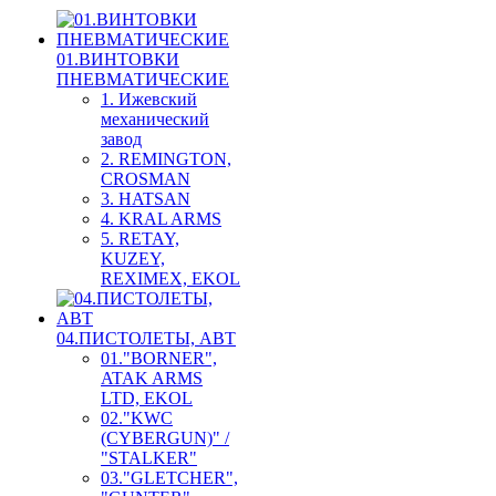
01.ВИНТОВКИ
ПНЕВМАТИЧЕСКИЕ
1. Ижевский
механический
завод
2. REMINGTON,
CROSMAN
3. HATSAN
4. KRAL ARMS
5. RETAY,
KUZEY,
REXIMEX, EKOL
04.ПИСТОЛЕТЫ, АВТ
01."BORNER",
ATAK ARMS
LTD, EKOL
02."KWC
(CYBERGUN)" /
"STALKER"
03."GLETCHER",