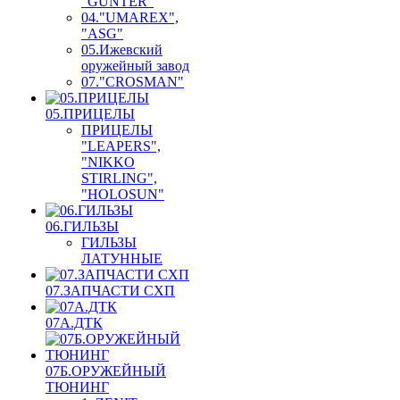
"GUNTER"
04."UMAREX",
"ASG"
05.Ижевский
оружейный завод
07."CROSMAN"
05.ПРИЦЕЛЫ
ПРИЦЕЛЫ
"LEAPERS",
"NIKKO
STIRLING",
"HOLOSUN"
06.ГИЛЬЗЫ
ГИЛЬЗЫ
ЛАТУННЫЕ
07.ЗАПЧАСТИ СХП
07А.ДТК
07Б.ОРУЖЕЙНЫЙ
ТЮНИНГ