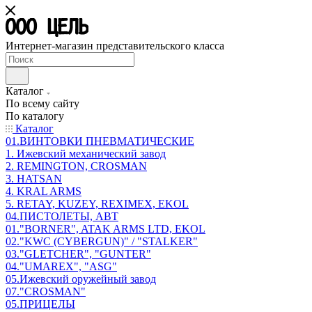
Интернет-магазин представительского класса
Каталог
По всему сайту
По каталогу
Каталог
01.ВИНТОВКИ ПНЕВМАТИЧЕСКИЕ
1. Ижевский механический завод
2. REMINGTON, CROSMAN
3. HATSAN
4. KRAL ARMS
5. RETAY, KUZEY, REXIMEX, EKOL
04.ПИСТОЛЕТЫ, АВТ
01."BORNER", ATAK ARMS LTD, EKOL
02."KWC (CYBERGUN)" / "STALKER"
03."GLETCHER", "GUNTER"
04."UMAREX", "ASG"
05.Ижевский оружейный завод
07."CROSMAN"
05.ПРИЦЕЛЫ