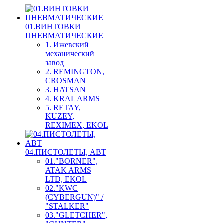
01.ВИНТОВКИ
ПНЕВМАТИЧЕСКИЕ
1. Ижевский
механический
завод
2. REMINGTON,
CROSMAN
3. HATSAN
4. KRAL ARMS
5. RETAY,
KUZEY,
REXIMEX, EKOL
04.ПИСТОЛЕТЫ, АВТ
01."BORNER",
ATAK ARMS
LTD, EKOL
02."KWC
(CYBERGUN)" /
"STALKER"
03."GLETCHER",