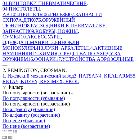
01.ВИНТОВКИ ПНЕВМАТИЧЕСКИЕ
04.ПИСТОЛЕТЫ,
АВТ
05.ПРИЦЕЛЫ
06.ГИЛЬЗЫ
07.ЗАПЧАСТИ
СХП
07А.ДТК
07Б.ОРУЖЕЙНЫЙ
ТЮНИНГ
08.РАСХОДНИКИ К ПНЕВМАТИКЕ,
ЗАПЧАСТИ
09.КОБУРЫ, НОЖНЫ,
СУМКИ
10.АКСЕССУАРЫ,
ОДЕЖДА
11.МАНКИ
12.БИНОКЛИ,
МОНОКУЛЯРЫ
13.ЛУКИ, АРБАЛЕТЫ
14.АКТИВНЫЕ
НАУШНИКИ
15.ХИМИЯ, СРЕДСТВА ПО УХОДУ ЗА
ОРУЖИЕМ
16.ФОНАРИ
17.УСТРОЙСТВА АЭРОЗОЛЬНЫЕ
—
2. REMINGTON, CROSMAN
1. Ижевский механический завод
3. HATSAN
4. KRAL ARMS
5.
RETAY, KUZEY, REXIMEX, EKOL
Фильтр
По популярности (возрастание)
По популярности (убывание)
По популярности (возрастание)
По алфавиту (убывание)
По алфавиту (возрастание)
По цене (убывание)
По цене (возрастание)