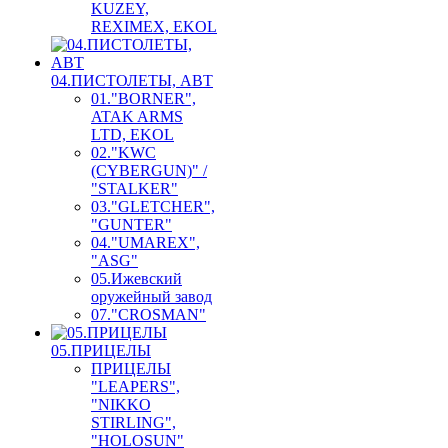
KUZEY,
REXIMEX, EKOL
04.ПИСТОЛЕТЫ, АВТ
01."BORNER",
ATAK ARMS
LTD, EKOL
02."KWC
(CYBERGUN)" /
"STALKER"
03."GLETCHER",
"GUNTER"
04."UMAREX",
"ASG"
05.Ижевский
оружейный завод
07."CROSMAN"
05.ПРИЦЕЛЫ
ПРИЦЕЛЫ
"LEAPERS",
"NIKKO
STIRLING",
"HOLOSUN"