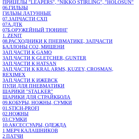
ПРИЦЕЛЫ "LEAPERS", "NIKKO STIRLING", "HOLOSUN"
06.ГИЛЬЗЫ
ГИЛЬЗЫ ЛАТУННЫЕ
07.ЗАПЧАСТИ СХП
07А.ДТК
07Б.ОРУЖЕЙНЫЙ ТЮНИНГ
1. ZENIT
08.РАСХОДНИКИ К ПНЕВМАТИКЕ, ЗАПЧАСТИ
БАЛЛОНЫ CO2, МИШЕНИ
ЗАП.ЧАСТИ К GAMO
ЗАП.ЧАСТИ К GLETCHER, GUNTER
ЗАП.ЧАСТИ К HATSAN
ЗАП.ЧАСТИ К KRAL ARMS, KUZEY, CROSMAN,
REXIMEX
ЗАП.ЧАСТИ К ИЖЕВСК
ПУЛИ ДЛЯ ПНЕВМАТИКИ
ШАРИКИ "STALKER"
ШАРИКИ ДЛЯ СТРАЙКБОЛА
09.КОБУРЫ, НОЖНЫ, СУМКИ
01.STICH-PROFI
02.НОЖНЫ
03.СУМКИ
10.АКСЕССУАРЫ, ОДЕЖДА
1 МЕРЧ КАЛАШНИКОВ
2 ПАТЧИ