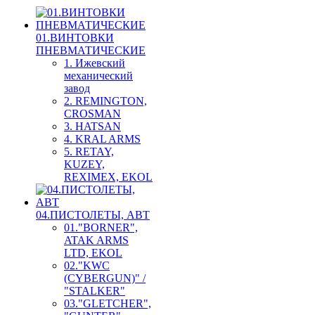
01.ВИНТОВКИ
ПНЕВМАТИЧЕСКИЕ
1. Ижевский
механический
завод
2. REMINGTON,
CROSMAN
3. HATSAN
4. KRAL ARMS
5. RETAY,
KUZEY,
REXIMEX, EKOL
04.ПИСТОЛЕТЫ, АВТ
01."BORNER",
ATAK ARMS
LTD, EKOL
02."KWC
(CYBERGUN)" /
"STALKER"
03."GLETCHER",