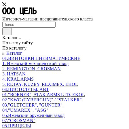
Интернет-магазин представительского класса
Каталог
По всему сайту
По каталогу
Каталог
01.ВИНТОВКИ ПНЕВМАТИЧЕСКИЕ
1. Ижевский механический завод
2. REMINGTON, CROSMAN
3. HATSAN
4. KRAL ARMS
5. RETAY, KUZEY, REXIMEX, EKOL
04.ПИСТОЛЕТЫ, АВТ
01."BORNER", ATAK ARMS LTD, EKOL
02."KWC (CYBERGUN)" / "STALKER"
03."GLETCHER", "GUNTER"
04."UMAREX", "ASG"
05.Ижевский оружейный завод
07."CROSMAN"
05.ПРИЦЕЛЫ