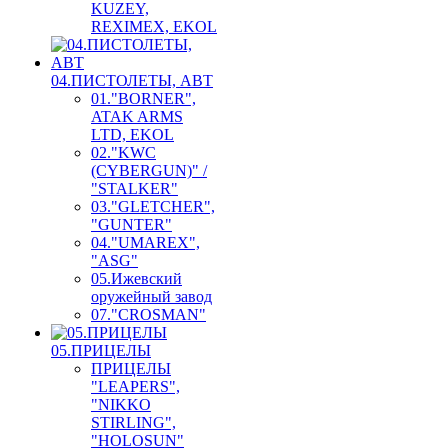
KUZEY,
REXIMEX, EKOL
04.ПИСТОЛЕТЫ, АВТ
01."BORNER",
ATAK ARMS
LTD, EKOL
02."KWC
(CYBERGUN)" /
"STALKER"
03."GLETCHER",
"GUNTER"
04."UMAREX",
"ASG"
05.Ижевский
оружейный завод
07."CROSMAN"
05.ПРИЦЕЛЫ
ПРИЦЕЛЫ
"LEAPERS",
"NIKKO
STIRLING",
"HOLOSUN"