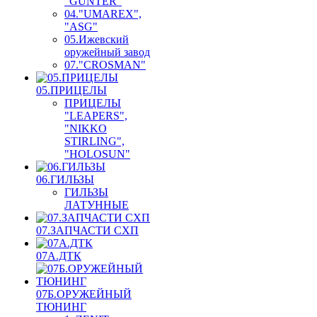
"GUNTER"
04."UMAREX",
"ASG"
05.Ижевский
оружейный завод
07."CROSMAN"
05.ПРИЦЕЛЫ
ПРИЦЕЛЫ
"LEAPERS",
"NIKKO
STIRLING",
"HOLOSUN"
06.ГИЛЬЗЫ
ГИЛЬЗЫ
ЛАТУННЫЕ
07.ЗАПЧАСТИ СХП
07А.ДТК
07Б.ОРУЖЕЙНЫЙ
ТЮНИНГ