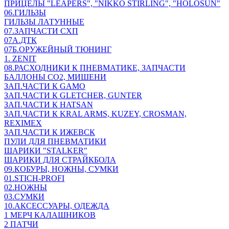
ПРИЦЕЛЫ "LEAPERS", "NIKKO STIRLING", "HOLOSUN"
06.ГИЛЬЗЫ
ГИЛЬЗЫ ЛАТУННЫЕ
07.ЗАПЧАСТИ СХП
07А.ДТК
07Б.ОРУЖЕЙНЫЙ ТЮНИНГ
1. ZENIT
08.РАСХОДНИКИ К ПНЕВМАТИКЕ, ЗАПЧАСТИ
БАЛЛОНЫ CO2, МИШЕНИ
ЗАП.ЧАСТИ К GAMO
ЗАП.ЧАСТИ К GLETCHER, GUNTER
ЗАП.ЧАСТИ К HATSAN
ЗАП.ЧАСТИ К KRAL ARMS, KUZEY, CROSMAN,
REXIMEX
ЗАП.ЧАСТИ К ИЖЕВСК
ПУЛИ ДЛЯ ПНЕВМАТИКИ
ШАРИКИ "STALKER"
ШАРИКИ ДЛЯ СТРАЙКБОЛА
09.КОБУРЫ, НОЖНЫ, СУМКИ
01.STICH-PROFI
02.НОЖНЫ
03.СУМКИ
10.АКСЕССУАРЫ, ОДЕЖДА
1 МЕРЧ КАЛАШНИКОВ
2 ПАТЧИ