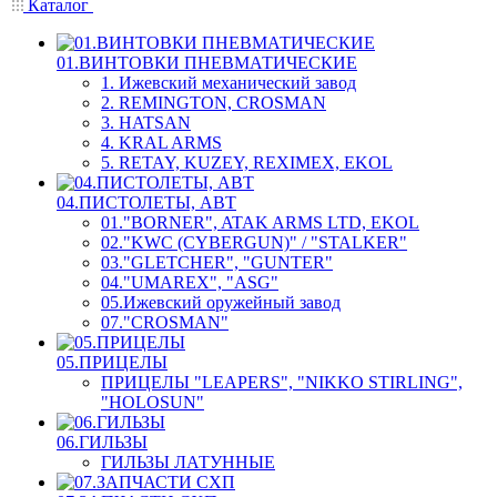
Каталог
01.ВИНТОВКИ ПНЕВМАТИЧЕСКИЕ
1. Ижевский механический завод
2. REMINGTON, CROSMAN
3. HATSAN
4. KRAL ARMS
5. RETAY, KUZEY, REXIMEX, EKOL
04.ПИСТОЛЕТЫ, АВТ
01."BORNER", ATAK ARMS LTD, EKOL
02."KWC (CYBERGUN)" / "STALKER"
03."GLETCHER", "GUNTER"
04."UMAREX", "ASG"
05.Ижевский оружейный завод
07."CROSMAN"
05.ПРИЦЕЛЫ
ПРИЦЕЛЫ "LEAPERS", "NIKKO STIRLING",
"HOLOSUN"
06.ГИЛЬЗЫ
ГИЛЬЗЫ ЛАТУННЫЕ