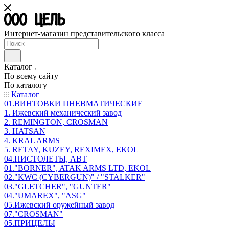
Интернет-магазин представительского класса
Каталог
По всему сайту
По каталогу
Каталог
01.ВИНТОВКИ ПНЕВМАТИЧЕСКИЕ
1. Ижевский механический завод
2. REMINGTON, CROSMAN
3. HATSAN
4. KRAL ARMS
5. RETAY, KUZEY, REXIMEX, EKOL
04.ПИСТОЛЕТЫ, АВТ
01."BORNER", ATAK ARMS LTD, EKOL
02."KWC (CYBERGUN)" / "STALKER"
03."GLETCHER", "GUNTER"
04."UMAREX", "ASG"
05.Ижевский оружейный завод
07."CROSMAN"
05.ПРИЦЕЛЫ