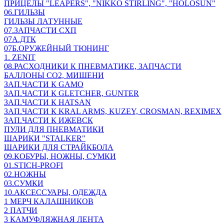
ПРИЦЕЛЫ "LEAPERS", "NIKKO STIRLING", "HOLOSUN"
06.ГИЛЬЗЫ
ГИЛЬЗЫ ЛАТУННЫЕ
07.ЗАПЧАСТИ СХП
07А.ДТК
07Б.ОРУЖЕЙНЫЙ ТЮНИНГ
1. ZENIT
08.РАСХОДНИКИ К ПНЕВМАТИКЕ, ЗАПЧАСТИ
БАЛЛОНЫ CO2, МИШЕНИ
ЗАП.ЧАСТИ К GAMO
ЗАП.ЧАСТИ К GLETCHER, GUNTER
ЗАП.ЧАСТИ К HATSAN
ЗАП.ЧАСТИ К KRAL ARMS, KUZEY, CROSMAN, REXIMEX
ЗАП.ЧАСТИ К ИЖЕВСК
ПУЛИ ДЛЯ ПНЕВМАТИКИ
ШАРИКИ "STALKER"
ШАРИКИ ДЛЯ СТРАЙКБОЛА
09.КОБУРЫ, НОЖНЫ, СУМКИ
01.STICH-PROFI
02.НОЖНЫ
03.СУМКИ
10.АКСЕССУАРЫ, ОДЕЖДА
1 МЕРЧ КАЛАШНИКОВ
2 ПАТЧИ
3 КАМУФЛЯЖНАЯ ЛЕНТА