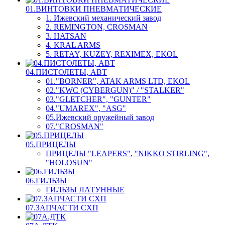
01.ВИНТОВКИ ПНЕВМАТИЧЕСКИЕ
1. Ижевский механический завод
2. REMINGTON, CROSMAN
3. HATSAN
4. KRAL ARMS
5. RETAY, KUZEY, REXIMEX, EKOL
04.ПИСТОЛЕТЫ, АВТ
01."BORNER", ATAK ARMS LTD, EKOL
02."KWC (CYBERGUN)" / "STALKER"
03."GLETCHER", "GUNTER"
04."UMAREX", "ASG"
05.Ижевский оружейный завод
07."CROSMAN"
05.ПРИЦЕЛЫ
ПРИЦЕЛЫ "LEAPERS", "NIKKO STIRLING",
"HOLOSUN"
06.ГИЛЬЗЫ
ГИЛЬЗЫ ЛАТУННЫЕ
07.ЗАПЧАСТИ СХП