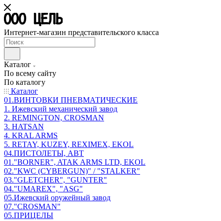
Интернет-магазин представительского класса
Каталог
По всему сайту
По каталогу
Каталог
01.ВИНТОВКИ ПНЕВМАТИЧЕСКИЕ
1. Ижевский механический завод
2. REMINGTON, CROSMAN
3. HATSAN
4. KRAL ARMS
5. RETAY, KUZEY, REXIMEX, EKOL
04.ПИСТОЛЕТЫ, АВТ
01."BORNER", ATAK ARMS LTD, EKOL
02."KWC (CYBERGUN)" / "STALKER"
03."GLETCHER", "GUNTER"
04."UMAREX", "ASG"
05.Ижевский оружейный завод
07."CROSMAN"
05.ПРИЦЕЛЫ