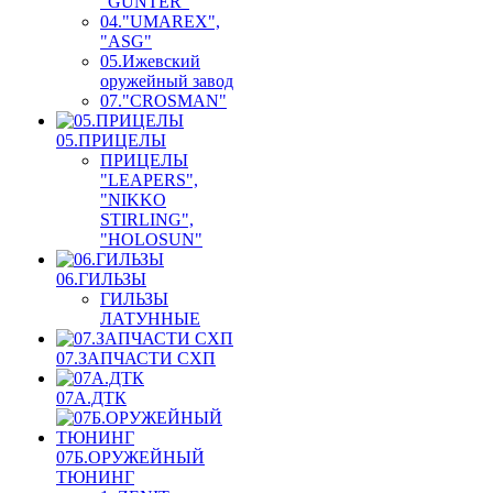
"GUNTER"
04."UMAREX",
"ASG"
05.Ижевский
оружейный завод
07."CROSMAN"
05.ПРИЦЕЛЫ
ПРИЦЕЛЫ
"LEAPERS",
"NIKKO
STIRLING",
"HOLOSUN"
06.ГИЛЬЗЫ
ГИЛЬЗЫ
ЛАТУННЫЕ
07.ЗАПЧАСТИ СХП
07А.ДТК
07Б.ОРУЖЕЙНЫЙ
ТЮНИНГ