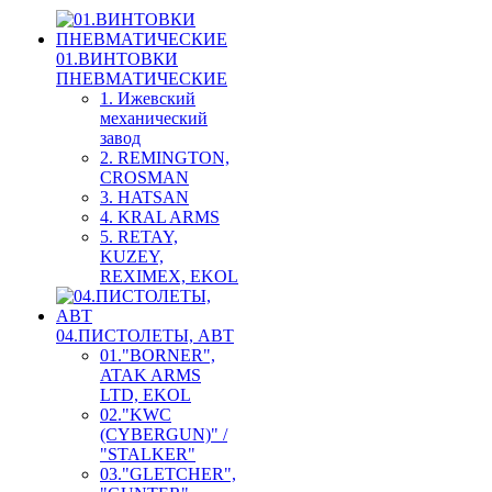
01.ВИНТОВКИ
ПНЕВМАТИЧЕСКИЕ
1. Ижевский
механический
завод
2. REMINGTON,
CROSMAN
3. HATSAN
4. KRAL ARMS
5. RETAY,
KUZEY,
REXIMEX, EKOL
04.ПИСТОЛЕТЫ, АВТ
01."BORNER",
ATAK ARMS
LTD, EKOL
02."KWC
(CYBERGUN)" /
"STALKER"
03."GLETCHER",