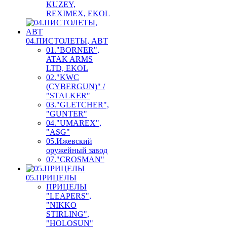
KUZEY,
REXIMEX, EKOL
04.ПИСТОЛЕТЫ, АВТ
01."BORNER",
ATAK ARMS
LTD, EKOL
02."KWC
(CYBERGUN)" /
"STALKER"
03."GLETCHER",
"GUNTER"
04."UMAREX",
"ASG"
05.Ижевский
оружейный завод
07."CROSMAN"
05.ПРИЦЕЛЫ
ПРИЦЕЛЫ
"LEAPERS",
"NIKKO
STIRLING",
"HOLOSUN"