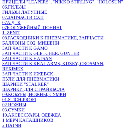
ПРИЦЕЛЫ "LEAPERS", "NIKKO STIRLING", "HOLOSUN"
06.ГИЛЬЗЫ
ГИЛЬЗЫ ЛАТУННЫЕ
07.ЗАПЧАСТИ СХП
07А.ДТК
07Б.ОРУЖЕЙНЫЙ ТЮНИНГ
1. ZENIT
08.РАСХОДНИКИ К ПНЕВМАТИКЕ, ЗАПЧАСТИ
БАЛЛОНЫ CO2, МИШЕНИ
ЗАП.ЧАСТИ К GAMO
ЗАП.ЧАСТИ К GLETCHER, GUNTER
ЗАП.ЧАСТИ К HATSAN
ЗАП.ЧАСТИ К KRAL ARMS, KUZEY, CROSMAN,
REXIMEX
ЗАП.ЧАСТИ К ИЖЕВСК
ПУЛИ ДЛЯ ПНЕВМАТИКИ
ШАРИКИ "STALKER"
ШАРИКИ ДЛЯ СТРАЙКБОЛА
09.КОБУРЫ, НОЖНЫ, СУМКИ
01.STICH-PROFI
02.НОЖНЫ
03.СУМКИ
10.АКСЕССУАРЫ, ОДЕЖДА
1 МЕРЧ КАЛАШНИКОВ
2 ПАТЧИ