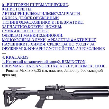
—
01.ВИНТОВКИ ПНЕВМАТИЧЕСКИЕ
04.ПИСТОЛЕТЫ,
АВТ
05.ПРИЦЕЛЫ
06.ГИЛЬЗЫ
07.ЗАПЧАСТИ
СХП
07А.ДТК
07Б.ОРУЖЕЙНЫЙ
ТЮНИНГ
08.РАСХОДНИКИ К ПНЕВМАТИКЕ,
ЗАПЧАСТИ
09.КОБУРЫ, НОЖНЫ,
СУМКИ
10.АКСЕССУАРЫ,
ОДЕЖДА
11.МАНКИ
12.БИНОКЛИ,
МОНОКУЛЯРЫ
13.ЛУКИ, АРБАЛЕТЫ
14.АКТИВНЫЕ
НАУШНИКИ
15.ХИМИЯ, СРЕДСТВА ПО УХОДУ ЗА
ОРУЖИЕМ
16.ФОНАРИ
17.УСТРОЙСТВА АЭРОЗОЛЬНЫЕ
—
4. KRAL ARMS
1. Ижевский механический завод
2. REMINGTON,
CROSMAN
3. HATSAN
5. RETAY, KUZEY, REXIMEX, EKOL
—
Puncher Maxi.3 к 6,35 мм, пластик, Jumbo np-500 складной
приклад