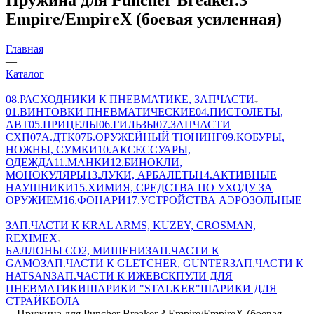
Empire/EmpireX (боевая усиленная)
Главная
—
Каталог
—
08.РАСХОДНИКИ К ПНЕВМАТИКЕ, ЗАПЧАСТИ
01.ВИНТОВКИ ПНЕВМАТИЧЕСКИЕ
04.ПИСТОЛЕТЫ,
АВТ
05.ПРИЦЕЛЫ
06.ГИЛЬЗЫ
07.ЗАПЧАСТИ
СХП
07А.ДТК
07Б.ОРУЖЕЙНЫЙ ТЮНИНГ
09.КОБУРЫ,
НОЖНЫ, СУМКИ
10.АКСЕССУАРЫ,
ОДЕЖДА
11.МАНКИ
12.БИНОКЛИ,
МОНОКУЛЯРЫ
13.ЛУКИ, АРБАЛЕТЫ
14.АКТИВНЫЕ
НАУШНИКИ
15.ХИМИЯ, СРЕДСТВА ПО УХОДУ ЗА
ОРУЖИЕМ
16.ФОНАРИ
17.УСТРОЙСТВА АЭРОЗОЛЬНЫЕ
—
ЗАП.ЧАСТИ К KRAL ARMS, KUZEY, CROSMAN,
REXIMEX
БАЛЛОНЫ CO2, МИШЕНИ
ЗАП.ЧАСТИ К
GAMO
ЗАП.ЧАСТИ К GLETCHER, GUNTER
ЗАП.ЧАСТИ К
HATSAN
ЗАП.ЧАСТИ К ИЖЕВСК
ПУЛИ ДЛЯ
ПНЕВМАТИКИ
ШАРИКИ "STALKER"
ШАРИКИ ДЛЯ
СТРАЙКБОЛА
—
Пружина для Puncher Breaker.3 Empire/EmpireX (боевая