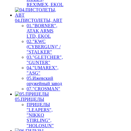
REXIMEX, EKOL
04.ПИСТОЛЕТЫ, АВТ
01."BORNER",
ATAK ARMS
LTD, EKOL
02."KWC
(CYBERGUN)" /
"STALKER"
03."GLETCHER",
"GUNTER"
04."UMAREX",
"ASG"
05.Ижевский
оружейный завод
07."CROSMAN"
05.ПРИЦЕЛЫ
ПРИЦЕЛЫ
"LEAPERS",
"NIKKO
STIRLING",
"HOLOSUN"