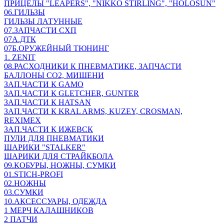
ПРИЦЕЛЫ "LEAPERS", "NIKKO STIRLING", "HOLOSUN"
06.ГИЛЬЗЫ
ГИЛЬЗЫ ЛАТУННЫЕ
07.ЗАПЧАСТИ СХП
07А.ДТК
07Б.ОРУЖЕЙНЫЙ ТЮНИНГ
1. ZENIT
08.РАСХОДНИКИ К ПНЕВМАТИКЕ, ЗАПЧАСТИ
БАЛЛОНЫ CO2, МИШЕНИ
ЗАП.ЧАСТИ К GAMO
ЗАП.ЧАСТИ К GLETCHER, GUNTER
ЗАП.ЧАСТИ К HATSAN
ЗАП.ЧАСТИ К KRAL ARMS, KUZEY, CROSMAN,
REXIMEX
ЗАП.ЧАСТИ К ИЖЕВСК
ПУЛИ ДЛЯ ПНЕВМАТИКИ
ШАРИКИ "STALKER"
ШАРИКИ ДЛЯ СТРАЙКБОЛА
09.КОБУРЫ, НОЖНЫ, СУМКИ
01.STICH-PROFI
02.НОЖНЫ
03.СУМКИ
10.АКСЕССУАРЫ, ОДЕЖДА
1 МЕРЧ КАЛАШНИКОВ
2 ПАТЧИ