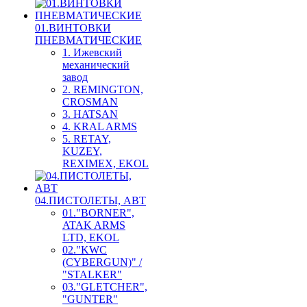
01.ВИНТОВКИ
ПНЕВМАТИЧЕСКИЕ
1. Ижевский
механический
завод
2. REMINGTON,
CROSMAN
3. HATSAN
4. KRAL ARMS
5. RETAY,
KUZEY,
REXIMEX, EKOL
04.ПИСТОЛЕТЫ, АВТ
01."BORNER",
ATAK ARMS
LTD, EKOL
02."KWC
(CYBERGUN)" /
"STALKER"
03."GLETCHER",
"GUNTER"