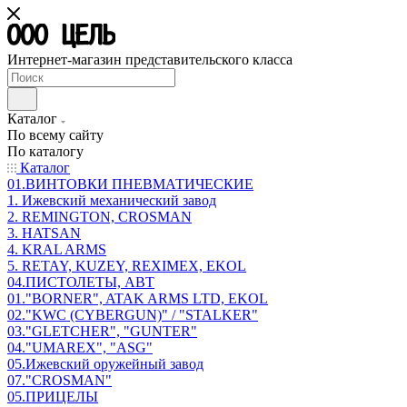
Интернет-магазин представительского класса
Каталог
По всему сайту
По каталогу
Каталог
01.ВИНТОВКИ ПНЕВМАТИЧЕСКИЕ
1. Ижевский механический завод
2. REMINGTON, CROSMAN
3. HATSAN
4. KRAL ARMS
5. RETAY, KUZEY, REXIMEX, EKOL
04.ПИСТОЛЕТЫ, АВТ
01."BORNER", ATAK ARMS LTD, EKOL
02."KWC (CYBERGUN)" / "STALKER"
03."GLETCHER", "GUNTER"
04."UMAREX", "ASG"
05.Ижевский оружейный завод
07."CROSMAN"
05.ПРИЦЕЛЫ